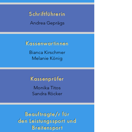
Schriftführerin
Andrea Geprägs
Kassenwartinnen
Bianca Kirschmer
Melanie König
Kassenprüfer
Monika Titos
Sandra Röcker
Beauftragte/r für
den Leistungssport und
Breitensport