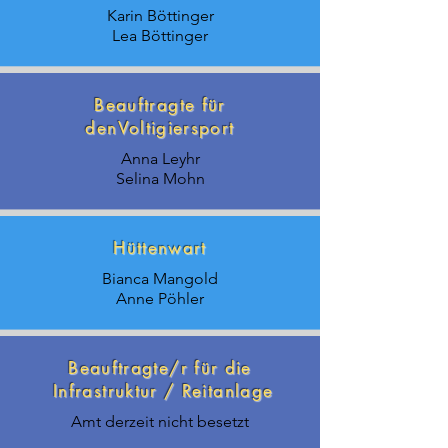
Karin Böttinger
Lea Böttinger
​Beauftragte für
denVoltigiersport
Anna Leyhr
Selina Mohn
Hüttenwart
Bianca Mangold
Anne Pöhler
Beauftragte/r für die
Infrastruktur / Reitanlage
Amt derzeit nicht besetzt